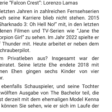
erie “Falcon Crest”: Lorenzo Lamas
etzten Jahren in zahlreichen Fernsehserien
ch seine Karriere blieb nicht stehen. 2015
Sharknado 3: Oh Hell No!” mit, in den letzten
denen Filmen und TV-Serien wie “Jane the
rpion Girl” zu sehen. Im Jahr 2022 spielte er
f Thunder mit. Heute arbeitet er neben dem
chrauberpilot.
m Privatleben aus? Insgesamt war der
eiratet. Seine letzte Ehe endete 2018 mit
inen Ehen gingen sechs Kinder von vier
r.
ebenfalls Schauspieler, und seine Tochter
ölften Ausgabe von The Bachelor teil, die
ist derzeit mit dem ehemaligen Model Kenna
o können Sie sehen, wie er sich im Laufe der