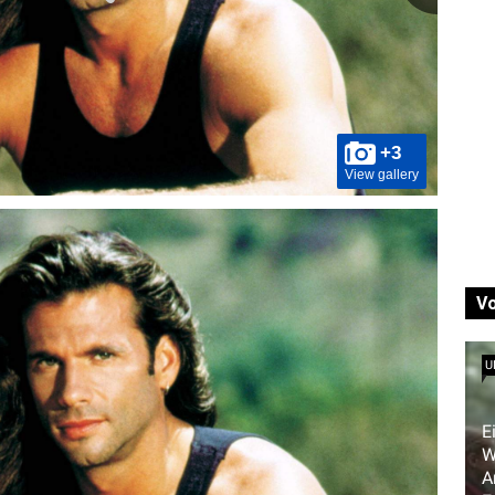
+3
View gallery
V
U
E
W
A