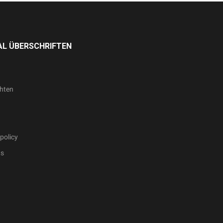
L ÜBERSCHRIFTEN
hten
policy
ts