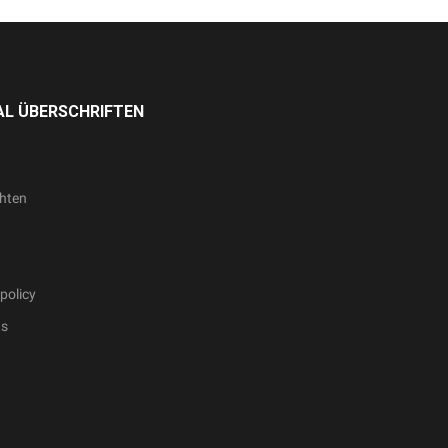
L ÜBERSCHRIFTEN
hten
policy
ts