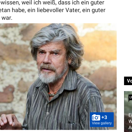
issen, weil ich weiß, dass ich ein guter
an habe, ein liebevoller Vater, ein guter
 war.
V
U
E
+3
W
View gallery
A