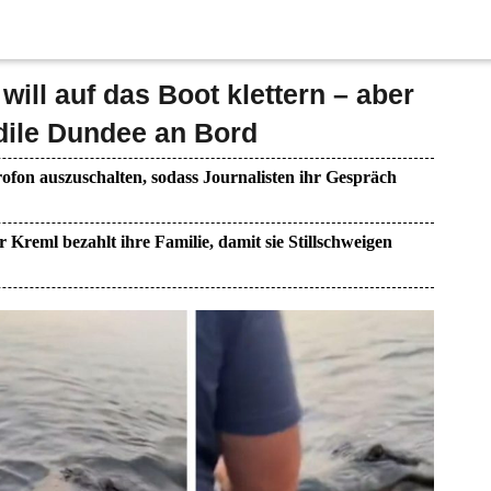
 will auf das Boot klettern – aber
dile Dundee an Bord
ofon auszuschalten, sodass Journalisten ihr Gespräch
r Kreml bezahlt ihre Familie, damit sie Stillschweigen