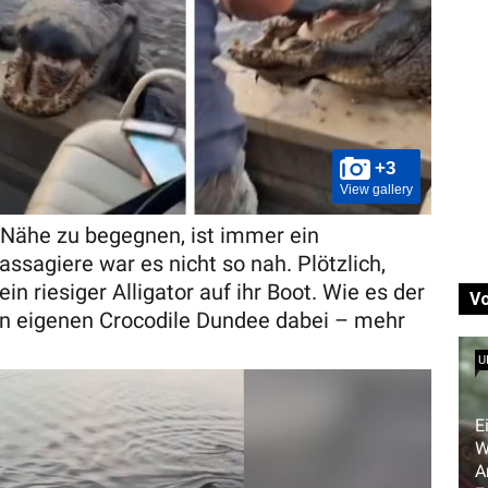
+3
View gallery
 Nähe zu begegnen, ist immer ein
ssagiere war es nicht so nah. Plötzlich,
in riesiger Alligator auf ihr Boot. Wie es der
V
hren eigenen Crocodile Dundee dabei – mehr
U
E
W
A