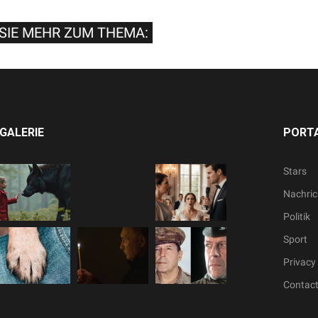
SIE MEHR ZUM THEMA:
GALERIE
PORTA
Stars
Nachric
Politik
Sport
Privacy 
Contac