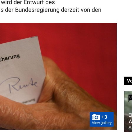
wird der Entwurf des
s der Bundesregierung derzeit von den
V
U
E
+3
W
View gallery
A