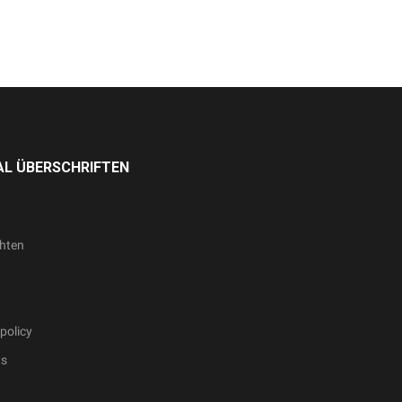
L ÜBERSCHRIFTEN
hten
policy
ts