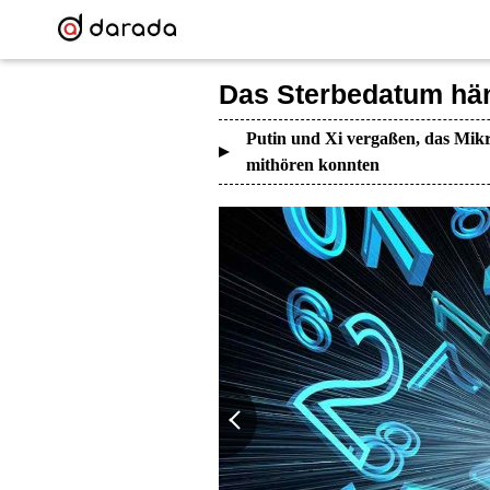
Das Sterbedatum hä
Putin und Xi vergaßen, das Mikr
mithören konnten