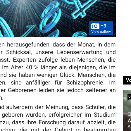
+3
View gallery
n herausgefunden, dass der Monat, in dem
r Schicksal, unsere Lebenserwartung und
usst. Experten zufolge leben Menschen, die
im Alter 40 % länger als diejenigen, die im
und sie haben weniger Glück. Menschen, die
V
, sind anfälliger für Schizophrenie. Im
r Geborenen leiden sie jedoch seltener an
n.
U
nd außerdem der Meinung, dass Schüler, die
 geboren wurden, erfolgreicher im Studium
E
W
nzu, dass ihre Forschung darauf abzielt, die
A
suchen, die mit der Geburt in bestimmten