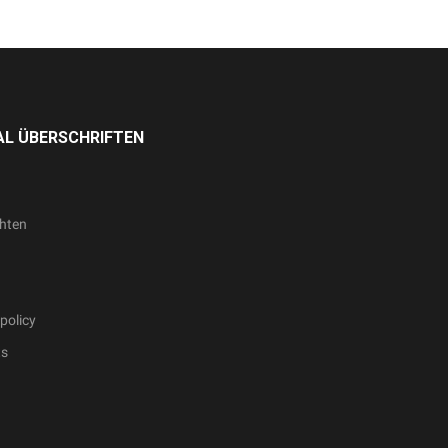
L ÜBERSCHRIFTEN
hten
policy
ts