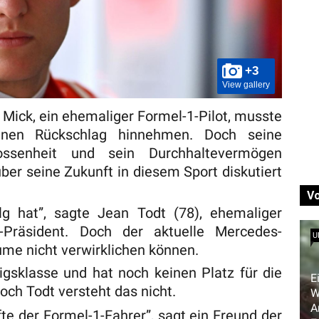
+3
View gallery
ick, ein ehemaliger Formel-1-Pilot, musste
einen Rückschlag hinnehmen. Doch seine
hlossenheit und sein Durchhaltevermögen
ber seine Zukunft in diesem Sport diskutiert
V
lg hat”, sagte Jean Todt (78), ehemaliger
-Präsident. Doch der aktuelle Mercedes-
U
ume nicht verwirklichen können.
nigsklasse und hat noch keinen Platz für die
E
ch Todt versteht das nicht.
W
A
fte der Formel-1-Fahrer”, sagt ein Freund der