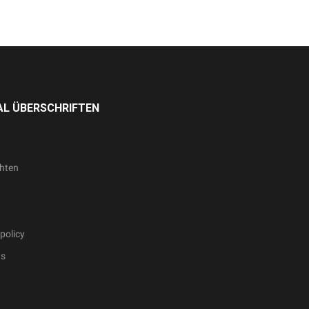
L ÜBERSCHRIFTEN
hten
policy
ts