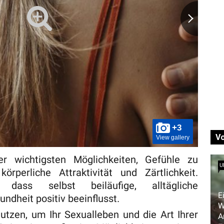
+3
V
View gallery
r wichtigsten Möglichkeiten, Gefühle zu
U
örperliche Attraktivität und Zärtlichkeit.
 dass selbst beiläufige, alltägliche
E
dheit positiv beeinflusst.
W
utzen, um Ihr Sexualleben und die Art Ihrer
A