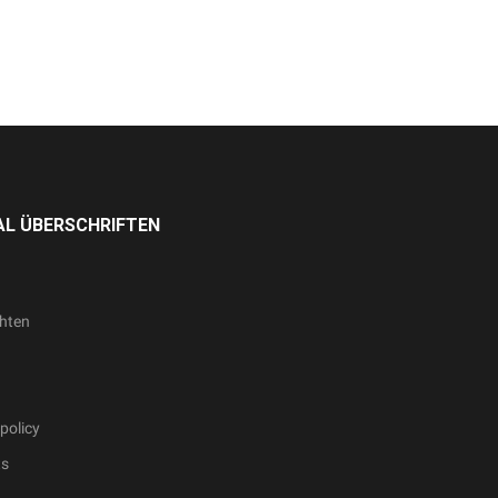
L ÜBERSCHRIFTEN
hten
policy
ts