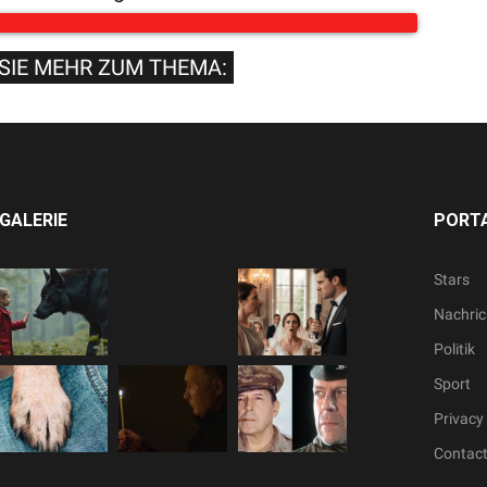
SIE MEHR ZUM THEMA:
GALERIE
PORTA
Stars
Nachric
Politik
Sport
Privacy 
Contac