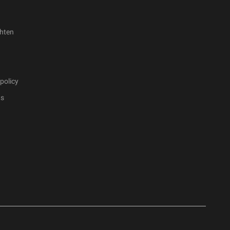
hten
policy
ts