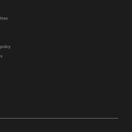
hten
policy
ts