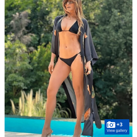
+3
View gallery