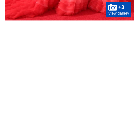
+3
View gallery