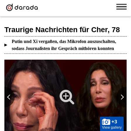
Traurige Nachrichten für Cher, 78
Putin und Xi vergaßen, das Mikrofon auszuschalten,
sodass Journalisten ihr Gespräch mithören konnten
+3
View gallery