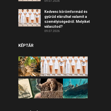
09.07.2026
Kedvenc körömformád és
gyűrűd elárulhat valamit a
személyiségedről. Melyiket
választod?
09.07.2026
KÉPTÁR