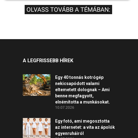
OLVASS TOVÁBB A TÉMÁBAN:
A LEGFRISSEBB HÍREK
Egy 40 tonnás kotrógép
nekicsapódott valami
eltemetett dolognak – Ami
benne megfagyott,
elnémította a munkásokat.
10.07.2026
Egy fotó, ami megosztotta
az internetet: a vita az ápolók
egyenruháiról