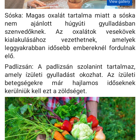
View gallery
Sóska: Magas oxalát tartalma miatt a sóska
nem ajánlott húgyúti gyulladásban
szenvedőknek. Az oxalátok vesekövek
kialakulásához vezethetnek, amelyek
leggyakrabban idősebb embereknél fordulnak
elő.
Padlizsán: A padlizsán szolanint tartalmaz,
amely ízületi gyulladást okozhat. Az ízületi
betegségekre már hajlamos időseknek
kerülniük kell ezt a zöldséget.