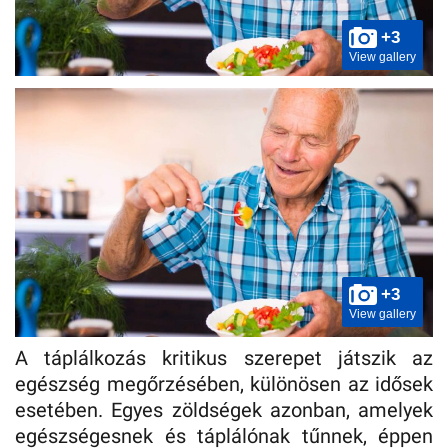
+3
View gallery
+3
View gallery
A táplálkozás kritikus szerepet játszik az
egészség megőrzésében, különösen az idősek
esetében. Egyes zöldségek azonban, amelyek
egészségesnek és táplálónak tűnnek, éppen