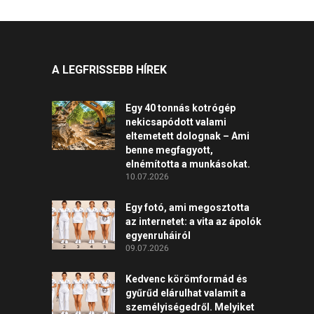
A LEGFRISSEBB HÍREK
Egy 40 tonnás kotrógép
nekicsapódott valami
eltemetett dolognak – Ami
benne megfagyott,
elnémította a munkásokat.
10.07.2026
Egy fotó, ami megosztotta
az internetet: a vita az ápolók
egyenruháiról
09.07.2026
Kedvenc körömformád és
gyűrűd elárulhat valamit a
személyiségedről. Melyiket