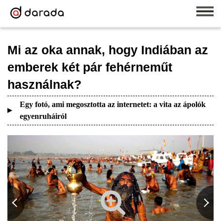
Mi az oka annak, hogy Indiában az
emberek két pár fehérneműt
használnak?
Egy fotó, ami megosztotta az internetet: a vita az ápolók
egyenruháiról