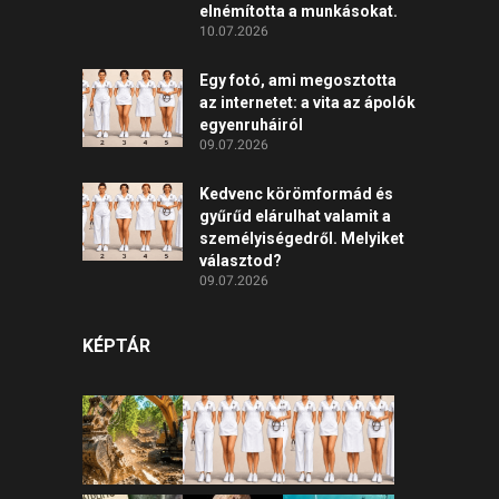
elnémította a munkásokat.
10.07.2026
Egy fotó, ami megosztotta
az internetet: a vita az ápolók
egyenruháiról
09.07.2026
Kedvenc körömformád és
gyűrűd elárulhat valamit a
személyiségedről. Melyiket
választod?
09.07.2026
KÉPTÁR