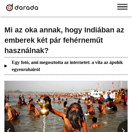
Mi az oka annak, hogy Indiában az
emberek két pár fehérneműt
használnak?
Egy fotó, ami megosztotta az internetet: a vita az ápolók
egyenruháiról