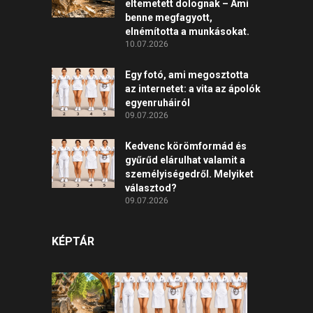
eltemetett dolognak – Ami
benne megfagyott,
elnémította a munkásokat.
10.07.2026
Egy fotó, ami megosztotta
az internetet: a vita az ápolók
egyenruháiról
09.07.2026
Kedvenc körömformád és
gyűrűd elárulhat valamit a
személyiségedről. Melyiket
választod?
09.07.2026
KÉPTÁR