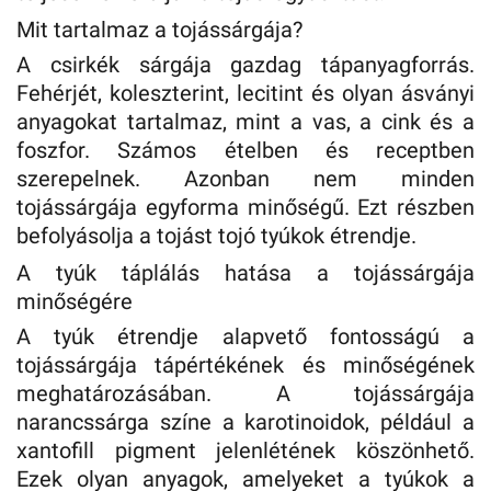
Mit tartalmaz a tojássárgája?
A csirkék sárgája gazdag tápanyagforrás.
Fehérjét, koleszterint, lecitint és olyan ásványi
anyagokat tartalmaz, mint a vas, a cink és a
foszfor. Számos ételben és receptben
szerepelnek. Azonban nem minden
tojássárgája egyforma minőségű. Ezt részben
befolyásolja a tojást tojó tyúkok étrendje.
A tyúk táplálás hatása a tojássárgája
minőségére
A tyúk étrendje alapvető fontosságú a
tojássárgája tápértékének és minőségének
meghatározásában. A tojássárgája
narancssárga színe a karotinoidok, például a
xantofill pigment jelenlétének köszönhető.
Ezek olyan anyagok, amelyeket a tyúkok a