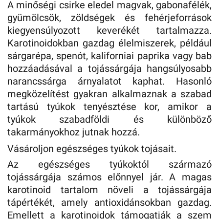
A minőségi csirke eledel magvak, gabonafélék,
gyümölcsök, zöldségek és fehérjeforrások
kiegyensúlyozott keverékét tartalmazza.
Karotinoidokban gazdag élelmiszerek, például
sárgarépa, spenót, kaliforniai paprika vagy bab
hozzáadásával a tojássárgája hangsúlyosabb
narancssárga árnyalatot kaphat. Hasonló
megközelítést gyakran alkalmaznak a szabad
tartású tyúkok tenyésztése kor, amikor a
tyúkok szabadföldi és különböző
takarmányokhoz jutnak hozzá.
Vásároljon egészséges tyúkok tojásait.
Az egészséges tyúkoktól származó
tojássárgája számos előnnyel jár. A magas
karotinoid tartalom növeli a tojássárgája
tápértékét, amely antioxidánsokban gazdag.
Emellett a karotinoidok támogatják a szem