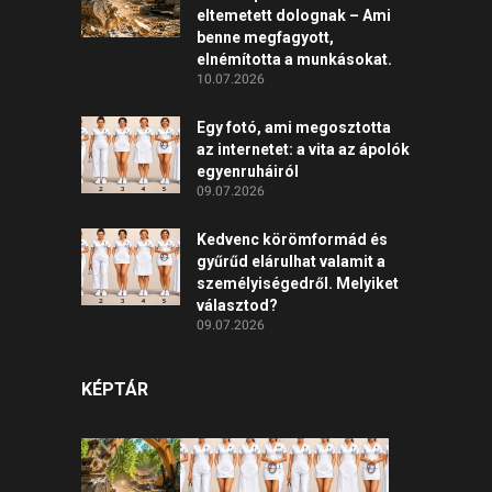
eltemetett dolognak – Ami
benne megfagyott,
elnémította a munkásokat.
10.07.2026
Egy fotó, ami megosztotta
az internetet: a vita az ápolók
egyenruháiról
09.07.2026
Kedvenc körömformád és
gyűrűd elárulhat valamit a
személyiségedről. Melyiket
választod?
09.07.2026
KÉPTÁR