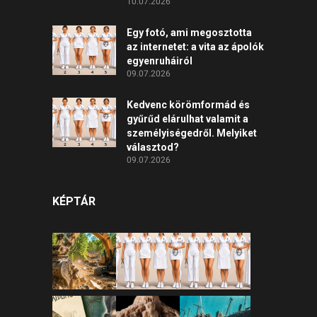
10.07.2026
Egy fotó, ami megosztotta
az internetet: a vita az ápolók
egyenruháiról
09.07.2026
Kedvenc körömformád és
gyűrűd elárulhat valamit a
személyiségedről. Melyiket
választod?
09.07.2026
KÉPTÁR