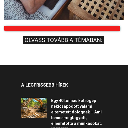
OLVASS TOVÁBB A TÉMÁBAN:
A LEGFRISSEBB HÍREK
Egy 40 tonnás kotrógép
nekicsapódott valami
eltemetett dolognak – Ami
benne megfagyott,
elnémította a munkásokat.