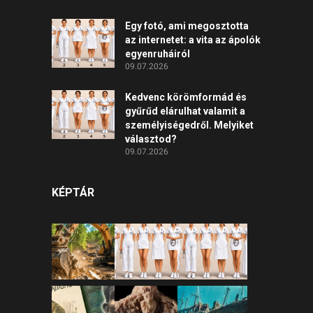
Egy fotó, ami megosztotta
az internetet: a vita az ápolók
egyenruháiról
09.07.2026
Kedvenc körömformád és
gyűrűd elárulhat valamit a
személyiségedről. Melyiket
választod?
09.07.2026
KÉPTÁR