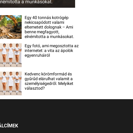
lnémította a munkásokat.
Egy 40 tonnás kotrógép
nekicsapódott valami
eltemetett dolognak – Ami
benne megfagyott,
elnémította a munkásokat.
Egy fotó, ami megosztotta az
internetet: a vita az ápolók
egyenruháiról
Kedvenc körömformád és
gyűrűd elárulhat valamit a
személyiségedről. Melyiket
választod?
ÁLCÍMEK