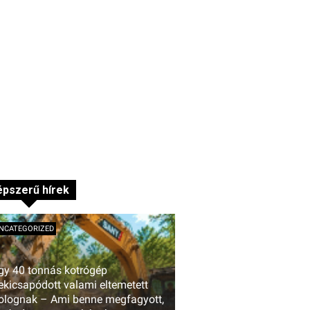
pszerű hírek
NCATEGORIZED
gy 40 tonnás kotrógép
ekicsapódott valami eltemetett
olognak – Ami benne megfagyott,