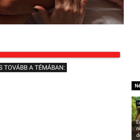
S TOVÁBB A TÉMÁBAN:
Né
U
E
n
d