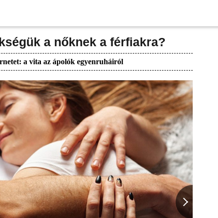
kségük a nőknek a férfiakra?
rnetet: a vita az ápolók egyenruháiról