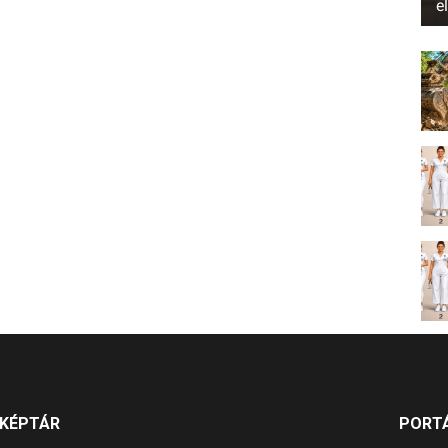
e
KÉPTÁR
PORT