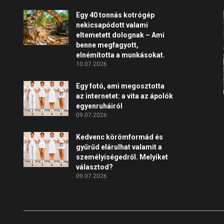
Egy 40 tonnás kotrógép
nekicsapódott valami
eltemetett dolognak – Ami
benne megfagyott,
elnémította a munkásokat.
10.07.2026
Egy fotó, ami megosztotta
az internetet: a vita az ápolók
egyenruháiról
09.07.2026
Kedvenc körömformád és
gyűrűd elárulhat valamit a
személyiségedről. Melyiket
választod?
09.07.2026