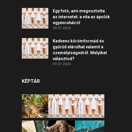
Egy fotó, ami megosztotta
az internetet: a vita az ápolók
egyenruháiról
09.07.2026
Kedvenc körömformád és
gyűrűd elárulhat valamit a
személyiségedről. Melyiket
választod?
09.07.2026
KÉPTÁR