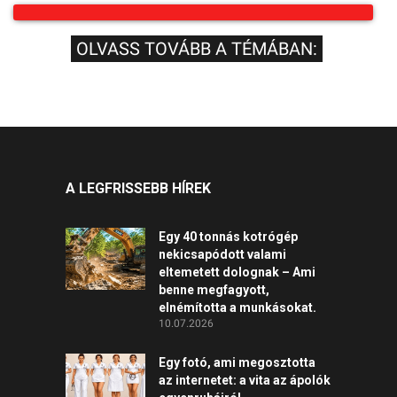
OLVASS TOVÁBB A TÉMÁBAN:
A LEGFRISSEBB HÍREK
Egy 40 tonnás kotrógép
nekicsapódott valami
eltemetett dolognak – Ami
benne megfagyott,
elnémította a munkásokat.
10.07.2026
Egy fotó, ami megosztotta
az internetet: a vita az ápolók