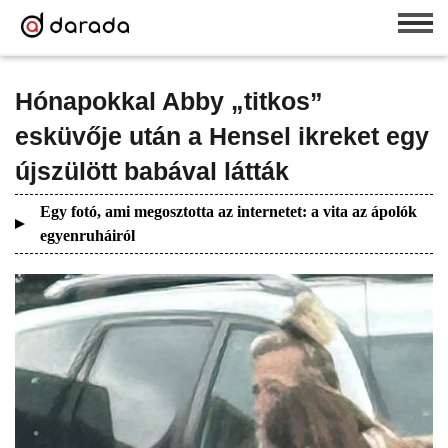
Hónapokkal Abby „titkos”
esküvője után a Hensel ikreket egy
újszülött babával látták
Egy fotó, ami megosztotta az internetet: a vita az ápolók
egyenruháiról