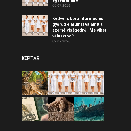
egyenruháiról
09.07.2026
Kedvenc körömformád és
gyűrűd elárulhat valamit a
személyiségedről. Melyiket
választod?
09.07.2026
KÉPTÁR