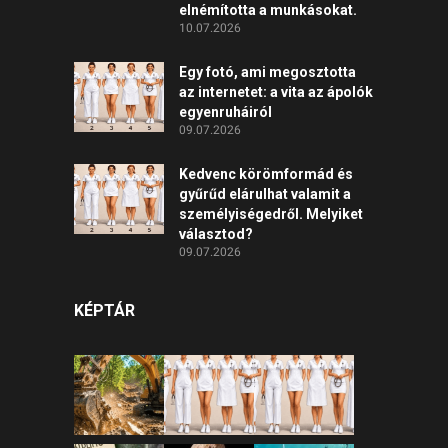
elnémította a munkásokat.
10.07.2026
Egy fotó, ami megosztotta
az internetet: a vita az ápolók
egyenruháiról
09.07.2026
Kedvenc körömformád és
gyűrűd elárulhat valamit a
személyiségedről. Melyiket
választod?
09.07.2026
KÉPTÁR