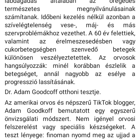
lábdagadás általában az öregedés
természetes megnyilvánulásainak
számítanak. Időbeni kezelés nélkül azonban a
szívelégtelenség vese-, máj- és más
szervproblémákhoz vezethet. A 60 év felettiek,
valamint az érelmeszesedésben vagy
cukorbetegségben szenvedő betegek
különösen veszélyeztetettek. Az orvosok
hangsúlyozzák: minél korábban észlelik a
betegséget, annál nagyobb az esélye a
progresszió lassításának.
Dr. Adam Goodcoff otthoni tesztje.
Az amerikai orvos és népszerű TikTok blogger,
Adam Goodkoff bemutatott egy egyszerű
önvizsgálati módszert. Nem igényel orvosi
felszerelést vagy speciális készségeket. A
teszt lényege: finoman nyomd meg az ujjad a