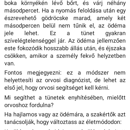
boka környékén lévő bőrt, és várj néhány
másodpercet. Ha a nyomás feloldása után egy
észrevehető gödröcske marad, amely két
másodpercen belül nem tűnik el, az ödéma
jele lehet. Ez a tünet gyakran
szívelégtelenséggel jár. Az ödéma jellemzően
este fokozódik hosszabb állás után, és éjszaka
csökken, amikor a személy fekvő helyzetben
van.
Fontos megjegyezni: ez a módszer nem
helyettesíti az orvosi diagnózist, de lehet az
első jel, hogy orvosi segítséget kell kérni.
Mi segíthet a tünetek enyhítésében, mielőtt
orvoshoz fordulna?
Ha hajlamos vagy az ödémára, a szakértők azt
tanácsolják, hogy változtass az életmódodon: