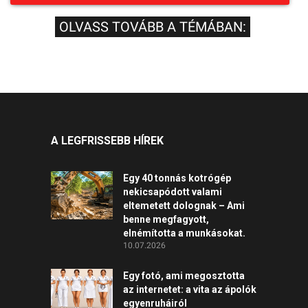
OLVASS TOVÁBB A TÉMÁBAN:
A LEGFRISSEBB HÍREK
Egy 40 tonnás kotrógép
nekicsapódott valami
eltemetett dolognak – Ami
benne megfagyott,
elnémította a munkásokat.
10.07.2026
Egy fotó, ami megosztotta
az internetet: a vita az ápolók
egyenruháiról