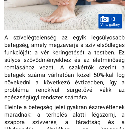
+3
View gallery
A szívelégtelenség az egyik legsúlyosabb
betegség, amely megzavarja a szív elsődleges
funkcióját: a vér keringetését a testben. Ez
súlyos szövődményekhez és az életminőség
romlásához vezet. A szakértők szerint a
betegek száma várhatóan közel 50%-kal fog
növekedni a következő évtizedben, így a
probléma rendkívül sürgetővé válik az
egészségügyi rendszer számára.
Eleinte a betegség jelei gyakran észrevétlenek
maradnak: a terhelés alatti légszomj, a
szapora szívverés, a fáradtság és a