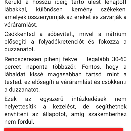
Kerüld a hosszú ideig tartó ülést lehajtott
lábakkal, különösen kemény székeken,
amelyek összenyomják az ereket és zavarják a
véráramlást.
Csökkentsd a sóbevitelt, mivel a nátrium
elősegíti a folyadékretenciót és fokozza a
duzzanatot.
Rendszeresen pihenj fekve – legalább 30-60
percet naponta többször. Fontos, hogy a
lábaidat kissé magasabban tartsd, mint a
tested: ez elősegíti a véráramlást és csökkenti
a duzzanatot.
Ezek az egyszerű intézkedések nem
helyettesítik a kezelést, de segíthetnek
enyhíteni az állapotot, amíg szakemberhez
nem fordul.