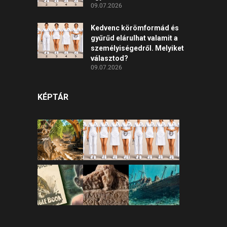
09.07.2026
Kedvenc körömformád és
gyűrűd elárulhat valamit a
személyiségedről. Melyiket
választod?
09.07.2026
KÉPTÁR