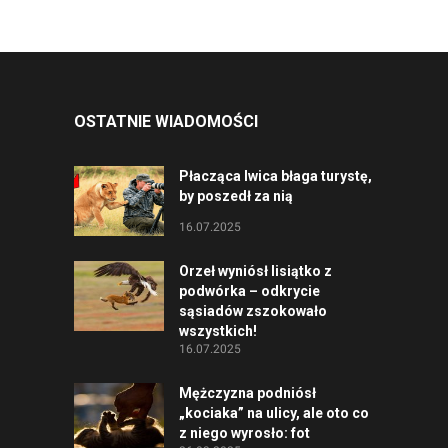
OSTATNIE WIADOMOŚCI
Płacząca lwica błaga turystę,
by poszedł za nią
16.07.2025
Orzeł wyniósł lisiątko z
podwórka – odkrycie
sąsiadów zszokowało
wszystkich!
16.07.2025
Mężczyzna podniósł
„kociaka” na ulicy, ale oto co
z niego wyrosło: fot