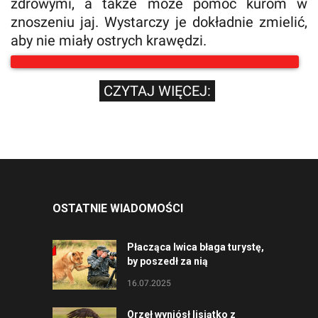
zdrowymi, a także może pomóc kurom w
znoszeniu jaj. Wystarczy je dokładnie zmielić,
aby nie miały ostrych krawędzi.
CZYTAJ WIĘCEJ:
OSTATNIE WIADOMOŚCI
Płacząca lwica błaga turystę,
by poszedł za nią
16.07.2025
Orzeł wyniósł lisiątko z