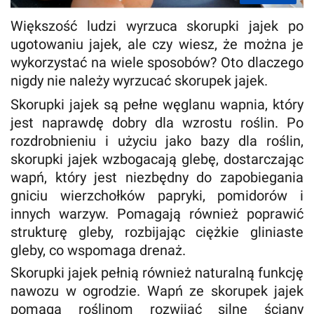
Większość ludzi wyrzuca skorupki jajek po
ugotowaniu jajek, ale czy wiesz, że można je
wykorzystać na wiele sposobów? Oto dlaczego
nigdy nie należy wyrzucać skorupek jajek.
Skorupki jajek są pełne węglanu wapnia, który
jest naprawdę dobry dla wzrostu roślin. Po
rozdrobnieniu i użyciu jako bazy dla roślin,
skorupki jajek wzbogacają glebę, dostarczając
wapń, który jest niezbędny do zapobiegania
gniciu wierzchołków papryki, pomidorów i
innych warzyw. Pomagają również poprawić
strukturę gleby, rozbijając ciężkie gliniaste
gleby, co wspomaga drenaż.
Skorupki jajek pełnią również naturalną funkcję
nawozu w ogrodzie. Wapń ze skorupek jajek
pomaga roślinom rozwijać silne ściany