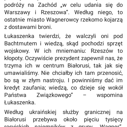
podróży na Zachód „w celu udania się do
Warszawy i Rzeszowa”. Według niego, to
ostatnie miasto Wagnerowcy rzekomo kojarzą
z dostawami broni.
Łukaszenka twierdzi, że walczyli oni pod
Bachtmutem i wiedzą, skąd pochodzi sprzęt
wojskowy. W ich mniemaniu: Rzeszów to
kłopoty. Oczywiście prezydent zapewnił nas, że
trzyma ich w centrum Białorusi, tak jak się
umawialiśmy. Nie chciałby ich tam przenosić,
bo są w złym nastroju. I powinniśmy dać im
kredyt zaufania; wiedzą, co dzieje się wokół
Państwa Związkowego” – wspomina
Łukaszenka.
Według ukraińskiej służby granicznej na
Białorusi przebywa około pięciu tysięcy
rosyjskich najemników z grupy „Wagner”.