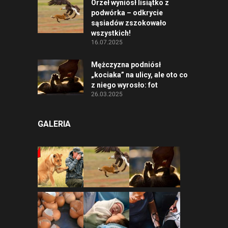
Orzeł wyniósł lisiątko z
podwórka – odkrycie
sąsiadów zszokowało
wszystkich!
16.07.2025
Mężczyzna podniósł
„kociaka” na ulicy, ale oto co
z niego wyrosło: fot
26.03.2025
GALERIA