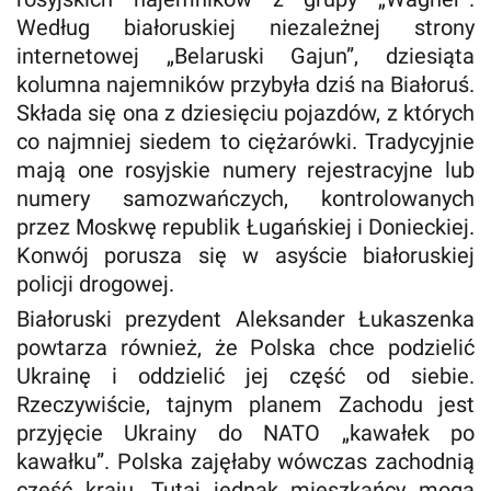
Według białoruskiej niezależnej strony
internetowej „Belaruski Gajun”, dziesiąta
kolumna najemników przybyła dziś na Białoruś.
Składa się ona z dziesięciu pojazdów, z których
co najmniej siedem to ciężarówki. Tradycyjnie
mają one rosyjskie numery rejestracyjne lub
numery samozwańczych, kontrolowanych
przez Moskwę republik Ługańskiej i Donieckiej.
Konwój porusza się w asyście białoruskiej
policji drogowej.
Białoruski prezydent Aleksander Łukaszenka
powtarza również, że Polska chce podzielić
Ukrainę i oddzielić jej część od siebie.
Rzeczywiście, tajnym planem Zachodu jest
przyjęcie Ukrainy do NATO „kawałek po
kawałku”. Polska zajęłaby wówczas zachodnią
część kraju. Tutaj jednak mieszkańcy mogą