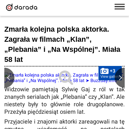
Zmarła kolejna polska aktorka.
Zagrała w filmach „Klan”,
„Plebania” i „Na Wspólnej”. Miała
58 lat
+3
View gallery
Widzowie pamiętają Sylwię Gaj z ról w tak
znanych serialach jak „Plebania” czy „Klan”. Ale
niestety były to głównie role drugoplanowe.
Przeżyła pięćdziesiąt osiem lat.
Przyjaciele i znajomi aktorki zareagowali na tę