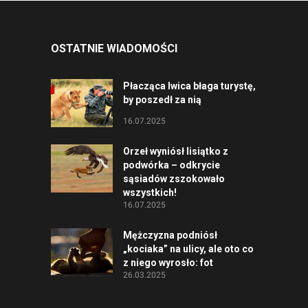
OSTATNIE WIADOMOŚCI
Płacząca lwica błaga turystę,
by poszedł za nią
16.07.2025
Orzeł wyniósł lisiątko z
podwórka – odkrycie
sąsiadów zszokowało
wszystkich!
16.07.2025
Mężczyzna podniósł
„kociaka” na ulicy, ale oto co
z niego wyrosło: fot
26.03.2025