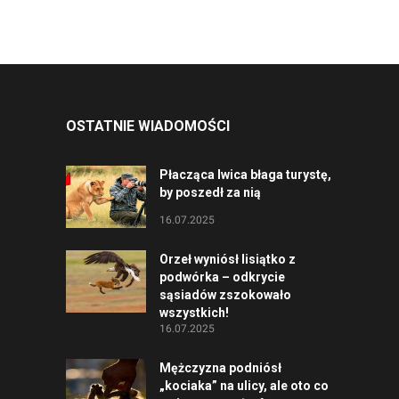
OSTATNIE WIADOMOŚCI
Płacząca lwica błaga turystę,
by poszedł za nią
16.07.2025
Orzeł wyniósł lisiątko z
podwórka – odkrycie
sąsiadów zszokowało
wszystkich!
16.07.2025
Mężczyzna podniósł
„kociaka” na ulicy, ale oto co