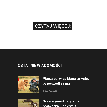
CZYTAJ WIĘCEJ:
OSTATNIE WIADOMOŚCI
Płacząca lwica błaga turystę,
by poszedł za nią
16.07.2025
Orzeł wyniósł lisiątko z
podwórka – odkrycie