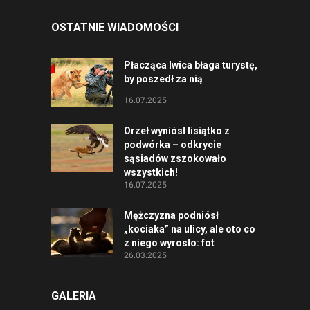
OSTATNIE WIADOMOŚCI
Płacząca lwica błaga turystę,
by poszedł za nią
16.07.2025
Orzeł wyniósł lisiątko z
podwórka – odkrycie
sąsiadów zszokowało
wszystkich!
16.07.2025
Mężczyzna podniósł
„kociaka” na ulicy, ale oto co
z niego wyrosło: fot
26.03.2025
GALERIA