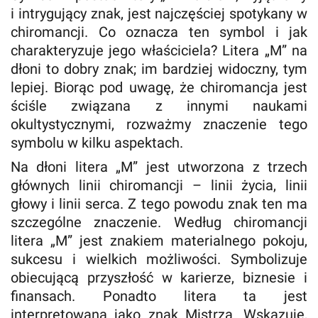
i intrygujący znak, jest najczęściej spotykany w
chiromancji. Co oznacza ten symbol i jak
charakteryzuje jego właściciela? Litera „M” na
dłoni to dobry znak; im bardziej widoczny, tym
lepiej. Biorąc pod uwagę, że chiromancja jest
ściśle związana z innymi naukami
okultystycznymi, rozważmy znaczenie tego
symbolu w kilku aspektach.
Na dłoni litera „M” jest utworzona z trzech
głównych linii chiromancji – linii życia, linii
głowy i linii serca. Z tego powodu znak ten ma
szczególne znaczenie. Według chiromancji
litera „M” jest znakiem materialnego pokoju,
sukcesu i wielkich możliwości. Symbolizuje
obiecującą przyszłość w karierze, biznesie i
finansach. Ponadto litera ta jest
interpretowana jako znak Mistrza. Wskazuje,