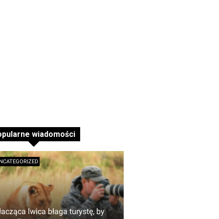
opularne wiadomości
NCATEGORIZED
łacząca lwica błaga turystę, by