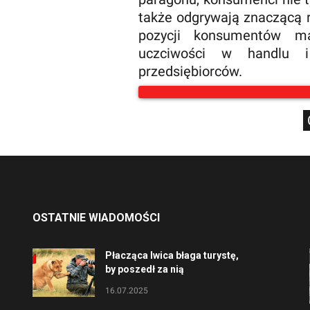
także odgrywają znaczącą r
pozycji konsumentów m
uczciwości w handlu i
przedsiębiorców.
OSTATNIE WIADOMOŚCI
Płacząca lwica błaga turystę,
by poszedł za nią
16.07.2025