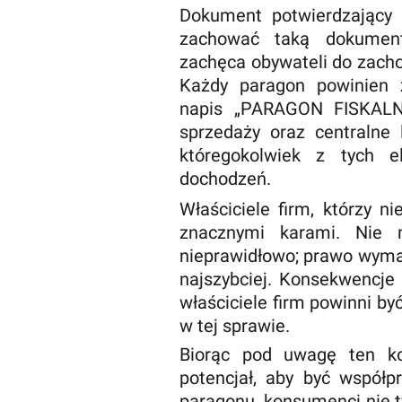
Dokument potwierdzający
zachować taką dokument
zachęca obywateli do zacho
Każdy paragon powinien 
napis „PARAGON FISKALNY
sprzedaży oraz centralne 
któregokolwiek z tych e
dochodzeń.
Właściciele firm, którzy 
znacznymi karami. Nie m
nieprawidłowo; prawo wymag
najszybciej. Konsekwencje
właściciele firm powinni b
w tej sprawie.
Biorąc pod uwagę ten k
potencjał, aby być współ
paragonu, konsumenci nie t