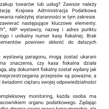
 zakup towarów lub usług? Zawsze należy
ację. Krajowa Administracja Podatkowa
wania należytej staranności w tym zakresie.
zawierać następujące kluczowe elementy:
”, NIP wystawcy, nazwę i adres punktu
logo i unikalny numer kasy fiskalnej. Brak
lementów powinien skłonić do dalszych
nie wystawią paragonu, mogą zostać ukarani
a znaczenia, czy kasa fiskalna działa
a, aby dokument fiskalny został wydany jak
 nieprzestrzegania przepisów są poważne, a
yć świadomi ciężaru swojej odpowiedzialności
ompleksowy monitoring, każda osoba ma
pracownikiem organu podatkowego. Żądając
ylko chronią swoje prawa konsumenckie, ale