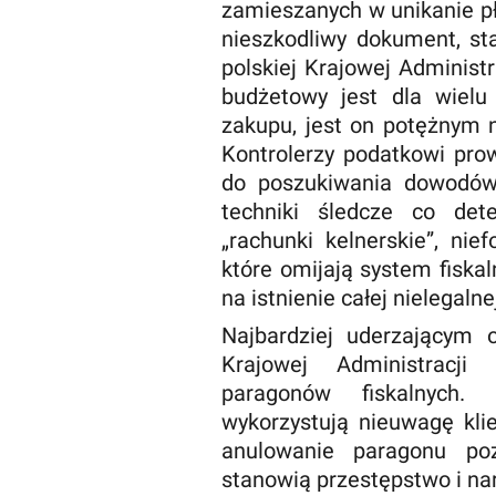
zamieszanych w unikanie pł
nieszkodliwy dokument, st
polskiej Krajowej Administ
budżetowy jest dla wiel
zakupu, jest on potężnym 
Kontrolerzy podatkowi pro
do poszukiwania dowodów
techniki śledcze co dete
„rachunki kelnerskie”, ni
które omijają system fiska
na istnienie całej nielegal
Najbardziej uderzającym o
Krajowej Administracji
paragonów fiskalnych. 
wykorzystują nieuwagę kli
anulowanie paragonu poz
stanowią przestępstwo i na