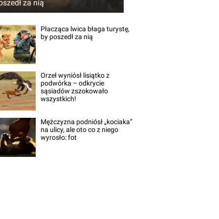
oszedł za nią
Płacząca lwica błaga turystę,
by poszedł za nią
Orzeł wyniósł lisiątko z
podwórka – odkrycie
sąsiadów zszokowało
wszystkich!
Mężczyzna podniósł „kociaka”
na ulicy, ale oto co z niego
wyrosło: fot