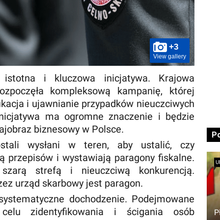
+3
View gallery
stotna i kluczowa inicjatywa. Krajowa
rozpoczęła kompleksową kampanię, której
ikacja i ujawnianie przypadków nieuczciwych
inicjatywa ma ogromne znaczenie i będzie
ajobraz biznesowy w Polsce.
P
stali wysłani w teren, aby ustalić, czy
ją przepisów i wystawiają paragony fiskalne.
U
szarą strefą i nieuczciwą konkurencją.
ez urząd skarbowy jest paragon.
 systematyczne dochodzenie. Podejmowane
elu zidentyfikowania i ścigania osób
P