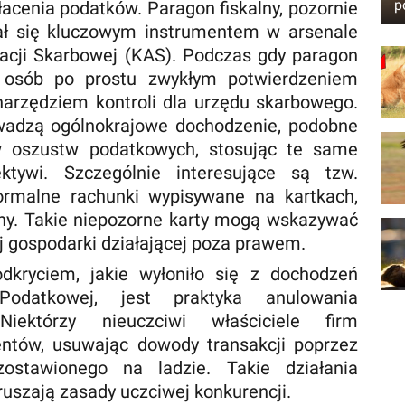
p
acenia podatków. Paragon fiskalny, pozornie
ał się kluczowym instrumentem w arsenale
racji Skarbowej (KAS). Podczas gdy paragon
u osób po prostu zwykłym potwierdzeniem
narzędziem kontroli dla urzędu skarbowego.
wadzą ogólnokrajowe dochodzenie, podobne
 oszustw podatkowych, stosując te same
ktywi. Szczególnie interesujące są tzw.
eformalne rachunki wypisywane na kartkach,
lny. Takie niepozorne karty mogą wskazywać
nej gospodarki działającej poza prawem.
dkryciem, jakie wyłoniło się z dochodzeń
 Podatkowej, jest praktyka anulowania
Niektórzy nieuczciwi właściciele firm
entów, usuwając dowody transakcji poprzez
ostawionego na ladzie. Takie działania
ruszają zasady uczciwej konkurencji.