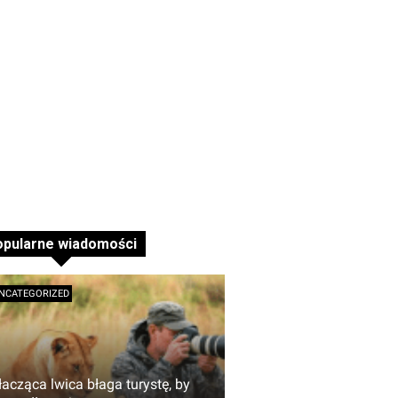
opularne wiadomości
NCATEGORIZED
łacząca lwica błaga turystę, by