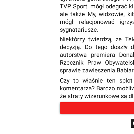
TVP Sport, mógł odegrać kl
ale także My, widzowie, k
mógł relacjonować igrzy
sygnatariusze.
Niektórzy twierdzą, że Te
decyzją. Do tego doszły 
autorstwa premiera Dona
Rzecznik Praw Obywatels
sprawie zawieszenia Babiar
Czy to właśnie ten splot
komentarza? Bardzo możliwe
że straty wizerunkowe są dl