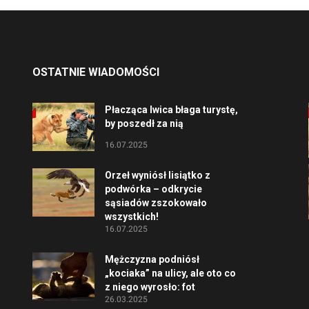
OSTATNIE WIADOMOŚCI
Płacząca lwica błaga turystę,
by poszedł za nią
16.07.2025
Orzeł wyniósł lisiątko z
podwórka – odkrycie
sąsiadów zszokowało
wszystkich!
16.07.2025
Mężczyzna podniósł
„kociaka” na ulicy, ale oto co
z niego wyrosło: fot
26.03.2025