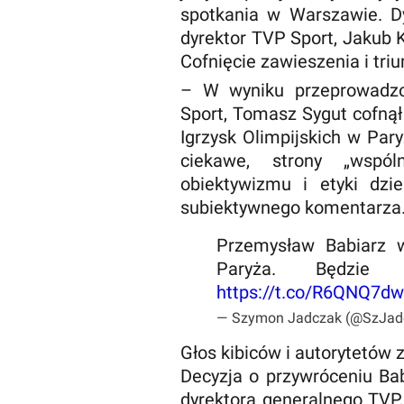
spotkania w Warszawie. Dy
dyrektor TVP Sport, Jakub K
Cofnięcie zawieszenia i tr
– W wyniku przeprowadzo
Sport, Tomasz Sygut cofną
Igrzysk Olimpijskich w Par
ciekawe, strony „wspól
obiektywizmu i etyki dzie
subiektywnego komentarza
Przemysław Babiarz 
Paryża. Będzie
https://t.co/R6QNQ7d
— Szymon Jadczak (@SzJad
Głos kibiców i autorytetów z
Decyzja o przywróceniu Bab
dyrektora generalnego TVP,