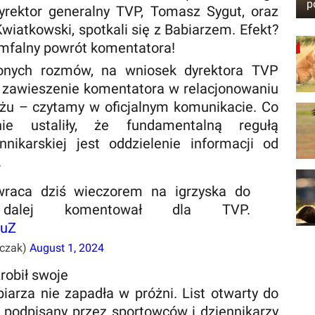
p
rektor generalny TVP, Tomasz Sygut, oraz
wiatkowski, spotkali się z Babiarzem. Efekt?
iumfalny powrót komentatora!
nych rozmów, na wniosek dyrektora TVP
ł zawieszenie komentatora w relacjonowaniu
yżu – czytamy w oficjalnym komunikacie. Co
nie ustaliły, że fundamentalną regułą
nnikarskiej jest oddzielenie informacji od
.
wraca dziś wieczorem na igrzyska do
 dalej komentował dla TVP.
wuZ
czak)
August 1, 2024
robił swoje
iarza nie zapadła w próżni. List otwarty do
 podpisany przez sportowców i dziennikarzy