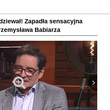
odziewał! Zapadła sensacyjna
rzemysława Babiarza