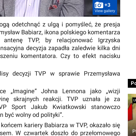
+3
View gallery
ogą odetchnąć z ulgą i pomyśleć, że presja
mysław Babiarz, ikona polskiego komentarza
 antenę TVP, by relacjonować Igrzyska
ensacyjna decyzja zapadła zaledwie kilka dni
szeniu komentatora. Czy to efekt nacisku
ulisy decyzji TVP w sprawie Przemysława
P
ce „Imagine” Johna Lennona jako „wizji
inę skrajnych reakcji. TVP uznała je za
U
TVP Sport Jakub Kwiatkowski stanowczo
n być wolny od polityki”.
 końcem kariery Babiarza w TVP, okazało się
P
zysem. W czwartek doszło do przełomowego