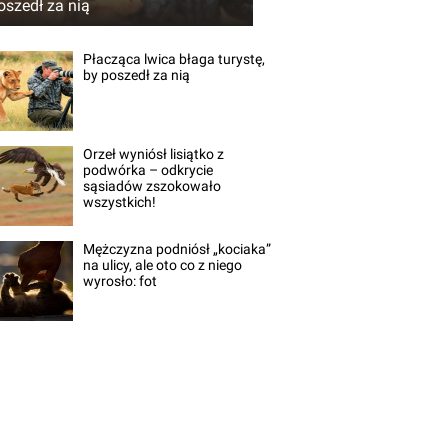
oszedł za nią
Płacząca lwica błaga turystę,
by poszedł za nią
Orzeł wyniósł lisiątko z
podwórka – odkrycie
sąsiadów zszokowało
wszystkich!
Mężczyzna podniósł „kociaka”
na ulicy, ale oto co z niego
wyrosło: fot