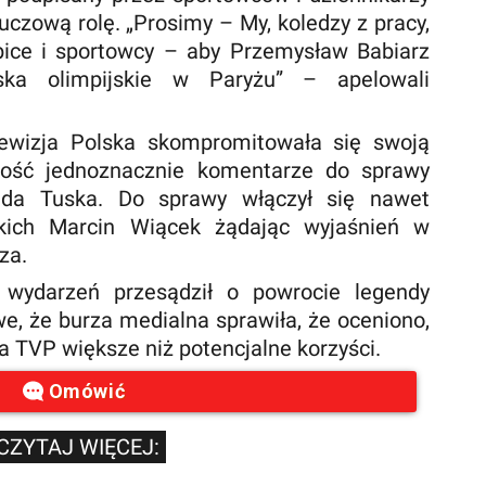
uczową rolę. „Prosimy – My, koledzy z pracy,
ibice i sportowcy – aby Przemysław Babiarz
ska olimpijskie w Paryżu” – apelowali
lewizja Polska skompromitowała się swoją
dość jednoznacznie komentarze do sprawy
lda Tuska. Do sprawy włączył się nawet
kich Marcin Wiącek żądając wyjaśnień w
za.
 wydarzeń przesądził o powrocie legendy
, że burza medialna sprawiła, że oceniono,
a TVP większe niż potencjalne korzyści.
Omówić
CZYTAJ WIĘCEJ: