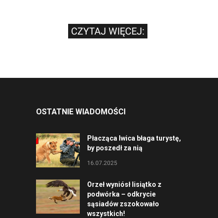
CZYTAJ WIĘCEJ:
OSTATNIE WIADOMOŚCI
Płacząca lwica błaga turystę,
by poszedł za nią
16.07.2025
Orzeł wyniósł lisiątko z
podwórka – odkrycie
sąsiadów zszokowało
wszystkich!