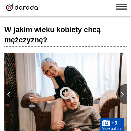
W jakim wieku kobiety chcą
mężczyznę?
+3
View gallery