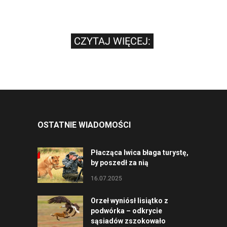
CZYTAJ WIĘCEJ:
OSTATNIE WIADOMOŚCI
Płacząca lwica błaga turystę,
by poszedł za nią
16.07.2025
Orzeł wyniósł lisiątko z
podwórka – odkrycie
sąsiadów zszokowało