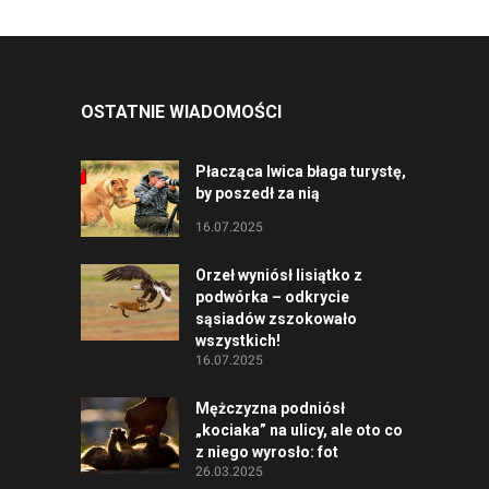
OSTATNIE WIADOMOŚCI
Płacząca lwica błaga turystę,
by poszedł za nią
16.07.2025
Orzeł wyniósł lisiątko z
podwórka – odkrycie
sąsiadów zszokowało
wszystkich!
16.07.2025
Mężczyzna podniósł
„kociaka” na ulicy, ale oto co
z niego wyrosło: fot
26.03.2025