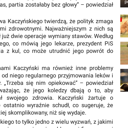
p
as, partia zostałaby bez głowy” – powiedział
wa Kaczyńskiego twierdzą, że polityk zmaga
mi zdrowotnymi. Najważniejszym z nich są
ł już dwie operacje wymiany stawów. Według
go, co mówią jego lekarze, prezydent PiS
nia z kul, co może utrudnić jego powrót do
nami Kaczyński ma również inne problemy
 od niego regularnego przyjmowania leków i
ty. „Trzeba się nim opiekować” – powiedział
ważając, że jego koledzy dbają o to, aby
ał swojego zdrowia. Kaczyński żartuje o
 ostatnio wyraźnie schudł, co sugeruje, że
ziej skomplikowany, niż się wydaje.
iego to tylko jedno z wielu wyzwań, z jakimi