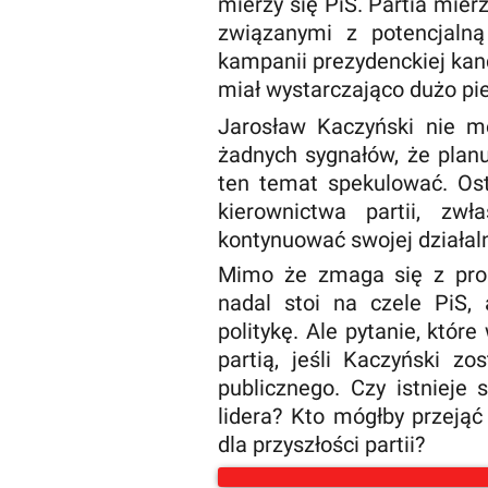
mierzy się PiS. Partia mie
związanymi z potencjalną 
kampanii prezydenckiej kand
miał wystarczająco dużo pie
Jarosław Kaczyński nie mó
żadnych sygnałów, że planuj
ten temat spekulować. Os
kierownictwa partii, zw
kontynuować swojej działa
Mimo że zmaga się z pro
nadal stoi na czele PiS,
politykę. Ale pytanie, które
partią, jeśli Kaczyński z
publicznego. Czy istnieje 
lidera? Kto mógłby przeją
dla przyszłości partii?