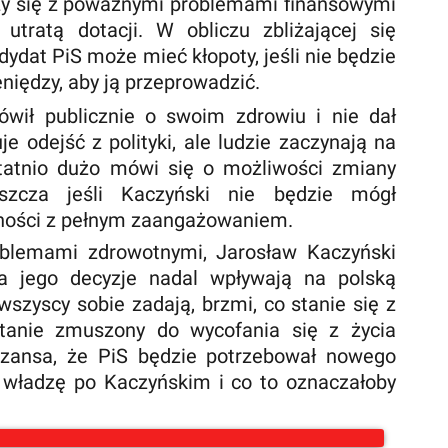
rzy się z poważnymi problemami finansowymi
utratą dotacji. W obliczu zbliżającej się
ydat PiS może mieć kłopoty, jeśli nie będzie
niędzy, aby ją przeprowadzić.
wił publicznie o swoim zdrowiu i nie dał
e odejść z polityki, ale ludzie zaczynają na
tatnio dużo mówi się o możliwości zmiany
łaszcza jeśli Kaczyński nie będzie mógł
lności z pełnym zaangażowaniem.
blemami zdrowotnymi, Jarosław Kaczyński
 a jego decyzje nadal wpływają na polską
 wszyscy sobie zadają, brzmi, co stanie się z
ostanie zmuszony do wycofania się z życia
szansa, że ​​PiS będzie potrzebował nowego
ć władzę po Kaczyńskim i co to oznaczałoby