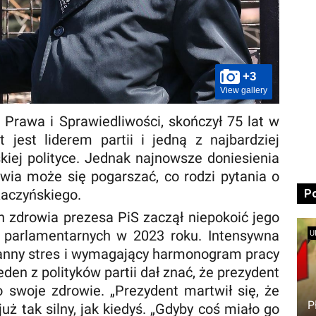
+3
View gallery
 Prawa i Sprawiedliwości, skończył 75 lat w
 jest liderem partii i jedną z najbardziej
iej polityce. Jednak najnowsze doniesienia
owia może się pogarszać, co rodzi pytania o
Kaczyńskiego.
P
 zdrowia prezesa PiS zaczął niepokoić jego
parlamentarnych w 2023 roku. Intensywna
U
anny stres i wymagający harmonogram pracy
den z polityków partii dał znać, że prezydent
o swoje zdrowie. „Prezydent martwił się, że
P
już tak silny, jak kiedyś. „Gdyby coś miało go