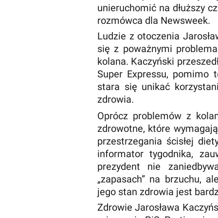
unieruchomić na dłuższy cz
rozmówca dla Newsweek.
Ludzie z otoczenia Jarosła
się z poważnymi problema
kolana. Kaczyński przeszed
Super Expressu, pomimo te
stara się unikać korzysta
zdrowia.
Oprócz problemów z kola
zdrowotne, które wymagają
przestrzegania ścisłej die
informator tygodnika, zau
prezydent nie zaniedbyw
„zapasach” na brzuchu, ale
jego stan zdrowia jest bard
Zdrowie Jarosława Kaczyńsk