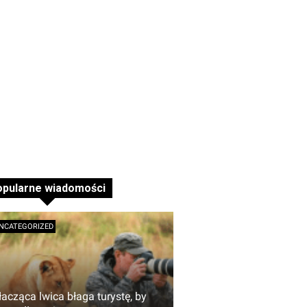
opularne wiadomości
NCATEGORIZED
łacząca lwica błaga turystę, by