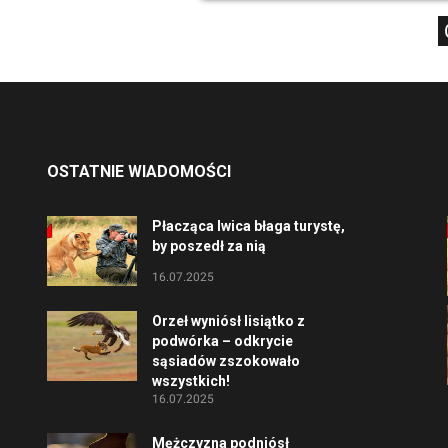
OSTATNIE WIADOMOŚCI
Płacząca lwica błaga turystę,
by poszedł za nią
16.07.2025
Orzeł wyniósł lisiątko z
podwórka – odkrycie
sąsiadów zszokowało
wszystkich!
16.07.2025
Mężczyzna podniósł