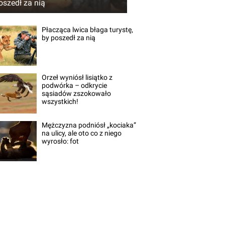
oszedł za nią
Płacząca lwica błaga turystę,
by poszedł za nią
Orzeł wyniósł lisiątko z
podwórka – odkrycie
sąsiadów zszokowało
wszystkich!
Mężczyzna podniósł „kociaka”
na ulicy, ale oto co z niego
wyrosło: fot