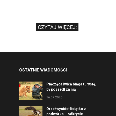
CZYTAJ WIĘCEJ:
OSTATNIE WIADOMOŚCI
Płacząca lwica błaga turystę,
by poszedł za nią
16.07.2025
Orzeł wyniósł lisiątko z
podwórka – odkrycie