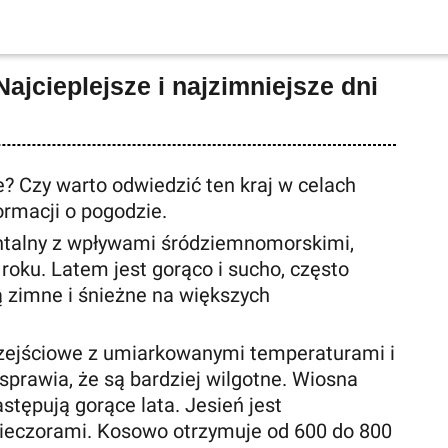
jcieplejsze i najzimniejsze dni
? Czy warto odwiedzić ten kraj w celach
ormacji o pogodzie.
talny z wpływami śródziemnomorskimi,
roku. Latem jest gorąco i sucho, często
ą zimne i śnieżne na większych
przejściowe z umiarkowanymi temperaturami i
sprawia, że ​​są bardziej wilgotne. Wiosna
stępują gorące lata. Jesień jest
wieczorami. Kosowo otrzymuje od 600 do 800