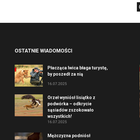
OSTATNIE WIADOMOŚCI
Płacząca lwica błaga turystę,
by poszedł za nią
16.07.2025
Orzeł wyniósł lisiątko z
podwórka – odkrycie
sąsiadów zszokowało
wszystkich!
16.07.2025
Mężczyzna podniósł