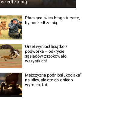
oszedł za nią
Płacząca lwica błaga turystę,
by poszedł za nią
Orzeł wyniósł lisiątko z
podwórka – odkrycie
sąsiadów zszokowało
wszystkich!
Mężczyzna podniósł „kociaka”
na ulicy, ale oto co z niego
wyrosło: fot