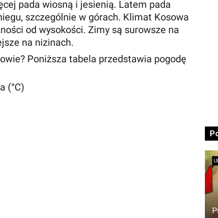
cej pada wiosną i jesienią. Latem pada
niegu, szczególnie w górach. Klimat Kosowa
żności od wysokości. Zimy są surowsze na
ejsze na nizinach.
sowie? Poniższa tabela przedstawia pogodę
a (°C)
P
U
P