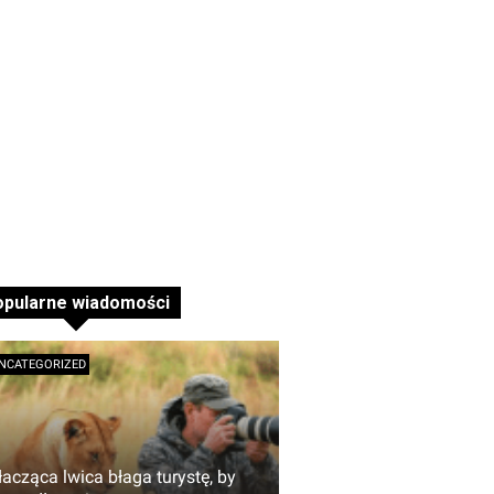
opularne wiadomości
NCATEGORIZED
łacząca lwica błaga turystę, by