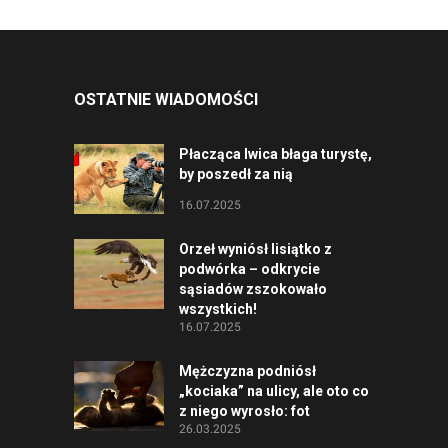
OSTATNIE WIADOMOŚCI
Płacząca lwica błaga turystę,
by poszedł za nią
16.07.2025
Orzeł wyniósł lisiątko z
podwórka – odkrycie
sąsiadów zszokowało
wszystkich!
16.07.2025
Mężczyzna podniósł
„kociaka” na ulicy, ale oto co
z niego wyrosło: fot
26.03.2025