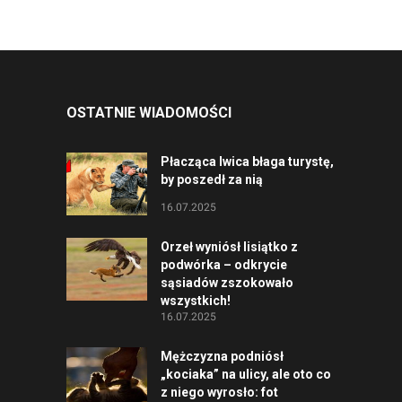
OSTATNIE WIADOMOŚCI
Płacząca lwica błaga turystę,
by poszedł za nią
16.07.2025
Orzeł wyniósł lisiątko z
podwórka – odkrycie
sąsiadów zszokowało
wszystkich!
16.07.2025
Mężczyzna podniósł
„kociaka” na ulicy, ale oto co
z niego wyrosło: fot