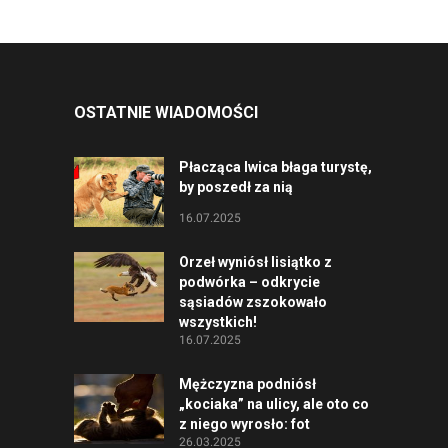
OSTATNIE WIADOMOŚCI
Płacząca lwica błaga turystę,
by poszedł za nią
16.07.2025
Orzeł wyniósł lisiątko z
podwórka – odkrycie
sąsiadów zszokowało
wszystkich!
16.07.2025
Mężczyzna podniósł
„kociaka” na ulicy, ale oto co
z niego wyrosło: fot
26.03.2025