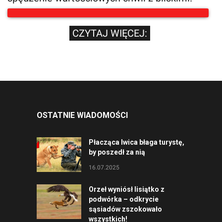
CZYTAJ WIĘCEJ:
OSTATNIE WIADOMOŚCI
Płacząca lwica błaga turystę,
by poszedł za nią
16.07.2025
Orzeł wyniósł lisiątko z
podwórka – odkrycie
sąsiadów zszokowało
wszystkich!