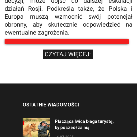
decyzji, może dojść do dalszej eskalacji
działań Rosji. Podkreśla także, że Polska i
Europa muszą wzmocnić swój potencjał
obronny, aby skutecznie odpowiedzieć na
ewentualne zagrożenia.
CZYTAJ WIĘCEJ:
OSTATNIE WIADOMOŚCI
Płacząca lwica błaga turystę,
by poszedł za nią
16.07.2025