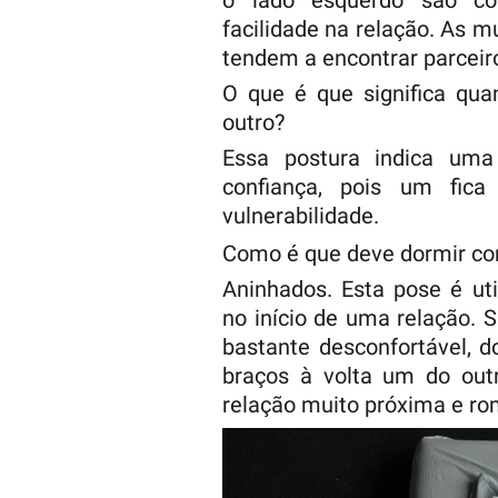
o lado esquerdo são co
facilidade na relação. As m
tendem a encontrar parceir
O que é que significa qu
outro?
Essa postura indica uma
confiança, pois um fica
vulnerabilidade.
Como é que deve dormir co
Aninhados. Esta pose é ut
no início de uma relação. 
bastante desconfortável, d
braços à volta um do outr
relação muito próxima e ro