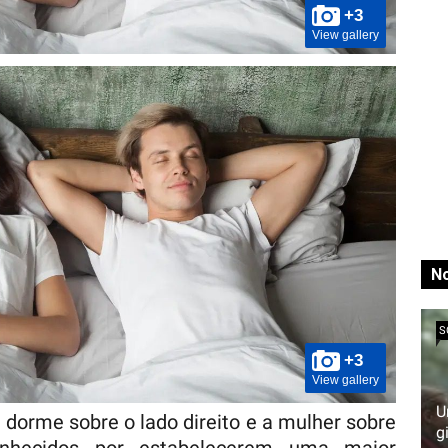
+3
View gallery
No
S
+3
View gallery
U
orme sobre o lado direito e a mulher sobre
g