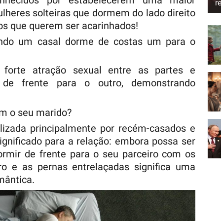
nhecidos por estabelecerem uma maior
r
ulheres solteiras que dormem do lado direito
os que querem ser acarinhados!
ando um casal dorme de costas um para o
 forte atração sexual entre as partes e
 de frente para o outro, demonstrando
m o seu marido?
ilizada principalmente por recém-casados e
Significado para a relação: embora possa ser
ormir de frente para o seu parceiro com os
o e as pernas entrelaçadas significa uma
mântica.