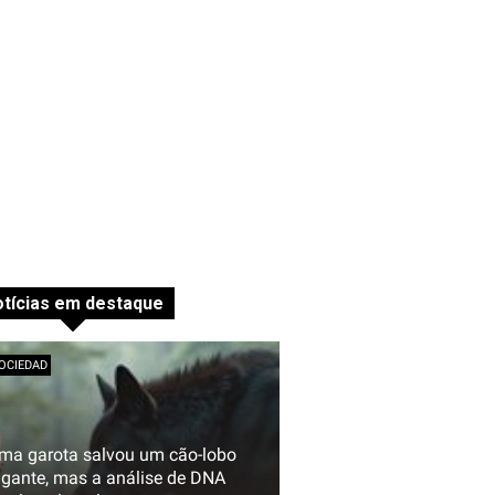
tícias em destaque
OCIEDAD
ma garota salvou um cão-lobo
igante, mas a análise de DNA