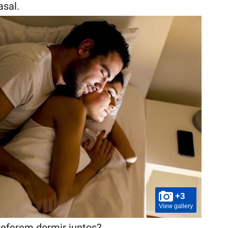
sal.
+3
View gallery
eferem dormir juntos?