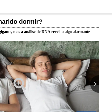
marido dormir?
igante, mas a análise de DNA revelou algo alarmante