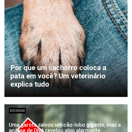
Por que um cachorro coloca a
pata em você? Um veterinário
explica tudo
SOCIEDAD
Uma garota salvou um cão-lobo gigante, mas a
análise de DNA revelou algo alarmante