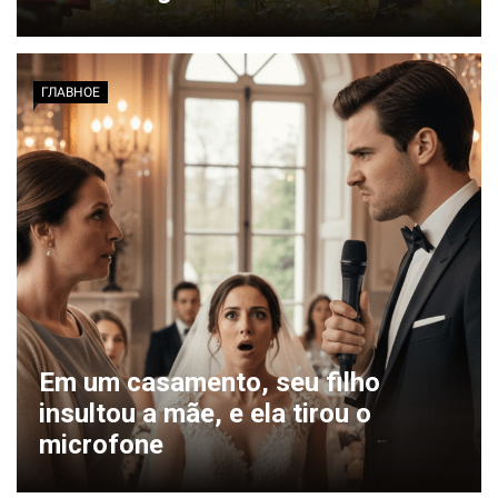
ГЛАВНОЕ
Em um casamento, seu filho
insultou a mãe, e ela tirou o
microfone