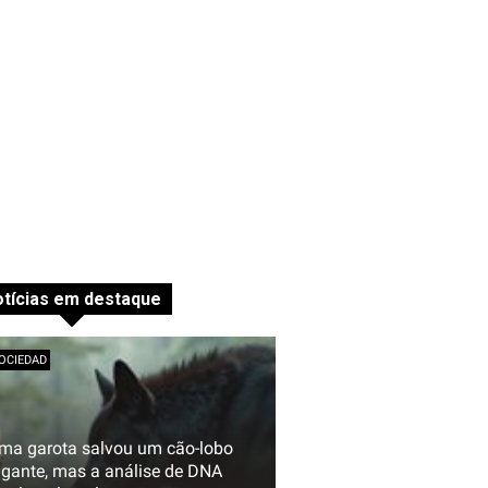
tícias em destaque
OCIEDAD
ma garota salvou um cão-lobo
igante, mas a análise de DNA