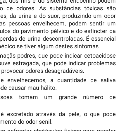
iga, dos rins e do sistema endócrino podem
ão de odores. As substâncias tóxicas são
es, da urina e do suor, produzindo um odor
 as pessoas envelhecem, podem sentir um
los do pavimento pélvico e do esfíncter da
 perdas de urina descontroladas. É essencial
dico se tiver algum destes sintomas.
maçãs podres, que pode indicar cetoacidose
couve estragada, que pode indicar problemas
m provocar odores desagradáveis.
e envelhecemos, a quantidade de saliva
ode causar mau hálito.
essoas tomam um grande número de
é excretado através da pele, o que pode
imento do odor senil.