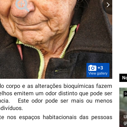
+3
View gallery
No
do corpo e as alterações bioquímicas fazem
elhos emitem um odor distinto que pode ser
S
ncia. Este odor pode ser mais ou menos
ndivíduos.
te nos espaços habitacionais das pessoas
U
g