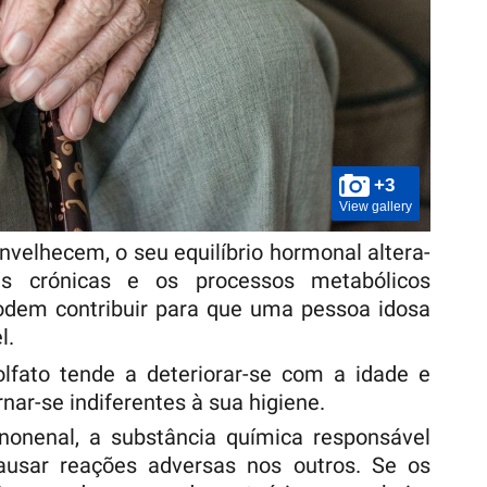
+3
View gallery
velhecem, o seu equilíbrio hormonal altera-
s crónicas e os processos metabólicos
odem contribuir para que uma pessoa idosa
l.
olfato tende a deteriorar-se com a idade e
nar-se indiferentes à sua higiene.
nonenal, a substância química responsável
ausar reações adversas nos outros. Se os