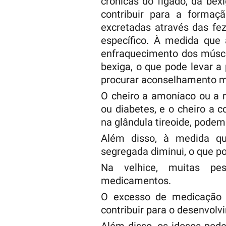
crónicas do fígado, da bex
contribuir para a formaç
excretadas através das fez
específico. À medida que
enfraquecimento dos múscu
bexiga, o que pode levar a
procurar aconselhamento mé
O cheiro a amoníaco ou a 
ou diabetes, e o cheiro a 
na glândula tireoide, pode
Além disso, à medida qu
segregada diminui, o que p
Na velhice, muitas p
medicamentos.
O excesso de medicação 
contribuir para o desenvolv