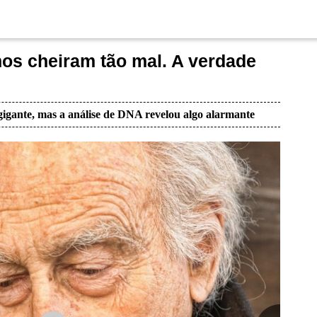
hos cheiram tão mal. A verdade
igante, mas a análise de DNA revelou algo alarmante