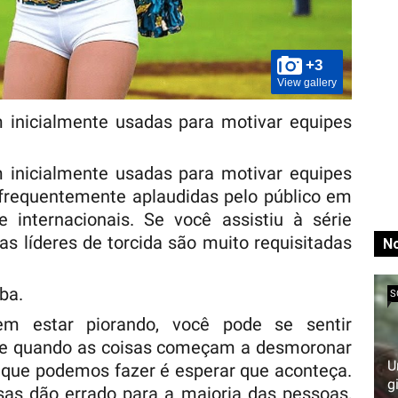
+3
View gallery
m inicialmente usadas para motivar equipes
m inicialmente usadas para motivar equipes
 frequentemente aplaudidas pelo público em
e internacionais. Se você assistiu à série
 as líderes de torcida são muito requisitadas
No
ba.
S
m estar piorando, você pode se sentir
ce quando as coisas começam a desmoronar
U
 que podemos fazer é esperar que aconteça.
g
as dão errado para a maioria das pessoas,