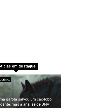
tícias em destaque
OCIEDAD
ma garota salvou um cão-lobo
igante, mas a análise de DNA