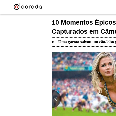
10 Momentos Épicos 
Capturados em Câm
Uma garota salvou um cão-lobo g